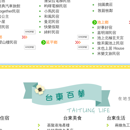
民宿
潘朵拉電梯民宿
拙園農莊
經典汽車旅館
昀暉電梯民宿
敦親牧鄰
gether民宿
小馬民宿
拉公主
和風民宿
小屋
曼尼民宿
池上鄉
屋民宿
快樂假期
好事好宿
綺軒民宿
嘉明湖民宿
鄉
池上北極玄天宮
望山樓民宿
延平鄉
馥禾園池上民宿
水也上居 House
米樂文旅民宿
住宿
台東美食
台東生活
基隆港海產樓
兩條魚工