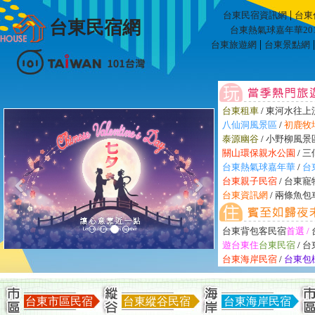
|
台東民宿資訊網
台東
台東民宿網
台東熱氣球嘉年華201
|
台東旅遊網
台東景點網
台東租車
/
東河水往上
八仙洞風景區
/
初鹿牧
泰源幽谷
/
小野柳風景
關山環保親水公園
/
三
台東熱氣球嘉年華
/
台
台東親子民宿
/
台東寵
台東資訊網
/
兩條魚包
台東背包客民宿
首選 /
遊台東住
台東民宿
/
台
台東海岸民宿
/
台東包
台東市區民宿
台東縱谷民宿
台東海岸民宿