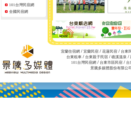
101台灣民宿網
全國民宿網
/
/
/
宜蘭住宿網
宜蘭民宿
花蓮民宿
台東
/
/
/
台東租車
台東親子民宿
礁溪溫泉
/
/
101台灣民宿網
台東市區民宿
台
景騰多媒體股份有限公