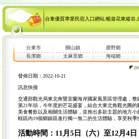
台東優質專業民宿入口網站,暢遊花東縱谷,
台東市
關山鎮
鹿野鄉
長濱鄉
太麻里鄉
海端鄉
◤2
發佈日期：2022-10-21
訊息快搜
交通部觀光局東北角暨宜蘭海岸國家風景區管理處，整建
第21年頭，今年度的芒花盛宴，結合大東北角觀光圈
美食餐飲以及相關生活體驗，並推出多款主題的地方小
轄區內19個鄉鎮區進行獨一無二的生活體驗，享受秋季
活動時間：11月5日（六）至12月4